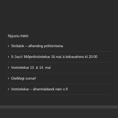
Nýjustu fréttir
Skólalok – afhending prófskírteina
X-Jazz! Miðprófstónleikar 16.maí á bókasafninu kl.20:00
Vortónleikar 13. & 14. maí
Gleðilegt sumar!
Vortónleikar – áframhaldandi nám o.fl.