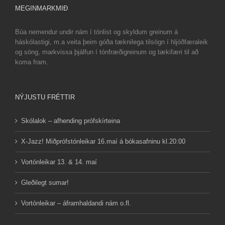
MEGINMARKMIÐ
Búa nemendur undir nám í tónlist og skyldum greinum á
háskólastigi, m.a veita þeim góða tæknilega tilsögn í hljóðfæraleik
og söng, markvissa þjálfun í tónfræðigreinum og tækifæri til að
koma fram.
NÝJUSTU FRÉTTIR
Skólalok – afhending prófskírteina
X-Jazz! Miðprófstónleikar 16.maí á bókasafninu kl.20:00
Vortónleikar 13. & 14. maí
Gleðilegt sumar!
Vortónleikar – áframhaldandi nám o.fl.