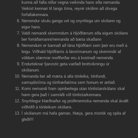
kunna að falla niður vegna veikinda hans eða nemanda.
Veikist kennari til langs tíma, reynir skólinn að útvega
forfallakennara.
Nemendur skulu ganga vel og snyrtilega um skólann og
eigur hans.
Valdi nemandi skemmdum á hljóðfærum eða eigum skólans
ber forráðamanni/nemanda að bæta skaðann
Nemendum er bannað að lána hljóðfæri sem þeir eru með á
leigu. Viðhald hljóðfæris á lánstímanum og skemmdir af
völdum slæmrar meðferðar eru á kostnað nemenda.
Endurteknar fjarvistir geta varðað brottvikningu úr
skólanum.
Nemanda ber að mæta á alla tónleika, tónfundi,
samspilstíma og tónfræðatíma sem honum er ætlað.
Komi nemandi fram opinberlega utan tónlistarskólans skal
hann gera það í samráði við tónlistarkennara.
Snyrtilegur klæðnaður og prúðmennska nemenda skal ávallt
viðhöfð á tónleikum skólans.
Í skólanum má hafa gaman, hlæja, gera mistök og spila af
gleði!!!