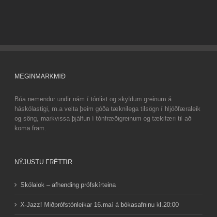
MEGINMARKMIÐ
Búa nemendur undir nám í tónlist og skyldum greinum á
háskólastigi, m.a veita þeim góða tæknilega tilsögn í hljóðfæraleik
og söng, markvissa þjálfun í tónfræðigreinum og tækifæri til að
koma fram.
NÝJUSTU FRÉTTIR
Skólalok – afhending prófskírteina
X-Jazz! Miðprófstónleikar 16.maí á bókasafninu kl.20:00