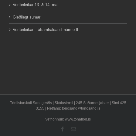
Vortónleikar 13. & 14. maí
Gleðilegt sumar!
Vortónleikar – áframhaldandi nám o.fl.
Tónlistarskóli Sandgerðis | Skólastræti | 245 Suðurnesjabær | Sími 425
3155 | Netfang:
tonosand@tonosand.is
Vefhönnun: www.tonaflod.is
Facebook
Email