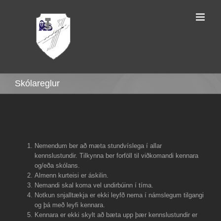
Skip
to
content
Skólareglur
Nemendum ber að mæta stundvíslega í allar
kennslustundir. Tilkynna ber forföll til viðkomandi kennara
og/eða skólans.
Almenn kurteisi er áskilin.
Nemandi skal koma vel undirbúinn í tíma.
Notkun snjalltækja er ekki leyfð nema í námslegum tilgangi
og þá með leyfi kennara.
Kennara er ekki skylt að bæta upp þær kennslustundir er