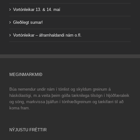
Vortónleikar 13. & 14. maí
Gleðilegt sumar!
Vortónleikar – áframhaldandi nám o.fl.
MEGINMARKMIÐ
Búa nemendur undir nám í tónlist og skyldum greinum á
háskólastigi, m.a veita þeim góða tæknilega tilsögn í hljóðfæraleik
og söng, markvissa þjálfun í tónfræðigreinum og tækifæri til að
koma fram.
NÝJUSTU FRÉTTIR