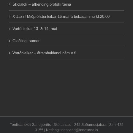
Skólalok – afhending prófskírteina
X-Jazz! Miðprófstónleikar 16.maí á bókasafninu kl.20:00
Vortónleikar 13. & 14. maí
Gleðilegt sumar!
Vortónleikar – áframhaldandi nám o.fl.
Tónlistarskóli Sandgerðis | Skólastræti | 245 Suðurnesjabær | Sími 425
3155 | Netfang:
tonosand@tonosand.is