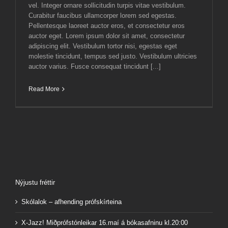
vel. Integer ornare sollicitudin turpis vitae vestibulum.
Curabitur faucibus ullamcorper lorem sed egestas.
Pellentesque laoreet auctor eros, et consectetur eros
auctor eget. Lorem ipsum dolor sit amet, consectetur
adipiscing elit. Vestibulum tortor nisi, egestas eget
molestie tincidunt, tempus sed justo. Vestibulum ultricies
auctor varius. Fusce consequat tincidunt [...]
Read More
Nýjustu fréttir
Skólalok – afhending prófskírteina
X-Jazz! Miðprófstónleikar 16.maí á bókasafninu kl.20:00