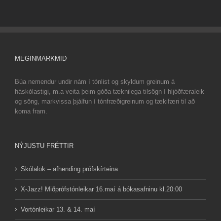
MEGINMARKMIÐ
Búa nemendur undir nám í tónlist og skyldum greinum á
háskólastigi, m.a veita þeim góða tæknilega tilsögn í hljóðfæraleik
og söng, markvissa þjálfun í tónfræðigreinum og tækifæri til að
koma fram.
NÝJUSTU FRÉTTIR
Skólalok – afhending prófskírteina
X-Jazz! Miðprófstónleikar 16.maí á bókasafninu kl.20:00
Vortónleikar 13. & 14. maí