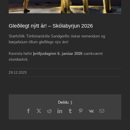
Gleðilegt nýtt ár! – Skólabyrjun 2026
Starfsfólk Tónlistarskóla Sandgerðis óskar nemendum og
bæjarbúum öllum gleðilegs nýs árs!
Kennsla hefst
þriðjudaginn 6. janúar 2026
samkvæmt
stundaskrá.
29.12.2025
Deildu :)
Facebook
X
Reddit
LinkedIn
Tumblr
Pinterest
Vk
Email