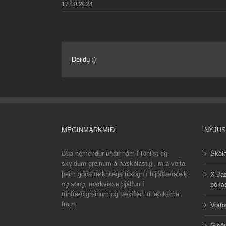
17.10.2024
Deildu :)
MEGINMARKMIÐ
NÝJUS
Búa nemendur undir nám í tónlist og
Skóla
skyldum greinum á háskólastigi, m.a veita
þeim góða tæknilega tilsögn í hljóðfæraleik
X-Jaz
og söng, markvissa þjálfun í
bókas
tónfræðigreinum og tækifæri til að koma
fram.
Vortó
Gleði