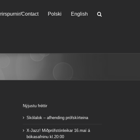
rirspurnir/Contact
Polski
English
Nýjustu fréttir
Skólalok – afhending prófskírteina
X-Jazz! Miðprófstónleikar 16.maí á
bókasafninu kl.20:00