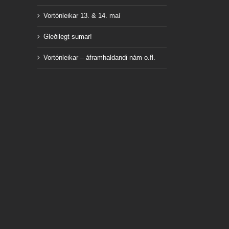
Vortónleikar 13. & 14. maí
Gleðilegt sumar!
Vortónleikar – áframhaldandi nám o.fl.