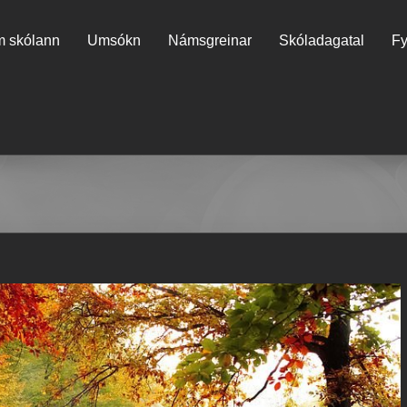
 skólann
Umsókn
Námsgreinar
Skóladagatal
Fy