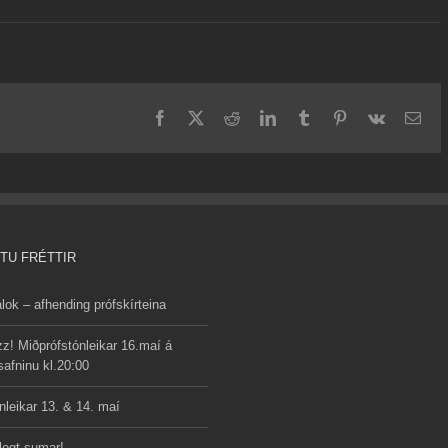
Facebook
X
Reddit
LinkedIn
Tumblr
Pinterest
Vk
Ema
TU FRÉTTIR
lok – afhending prófskírteina
z! Miðprófstónleikar 16.maí á
afninu kl.20:00
nleikar 13. & 14. maí
legt sumar!