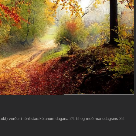
4.okt) verður í tónlistarskólanum dagana 24. til og með mánudagsins 28.