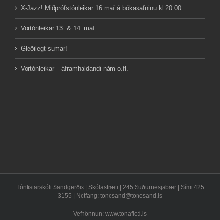
X-Jazz! Miðprófstónleikar 16.maí á bókasafninu kl.20:00
Vortónleikar 13. & 14. maí
Gleðilegt sumar!
Vortónleikar – áframhaldandi nám o.fl.
Tónlistarskóli Sandgerðis | Skólastræti | 245 Suðurnesjabær | Sími 425
3155 | Netfang:
tonosand@tonosand.is
Vefhönnun: www.tonaflod.is