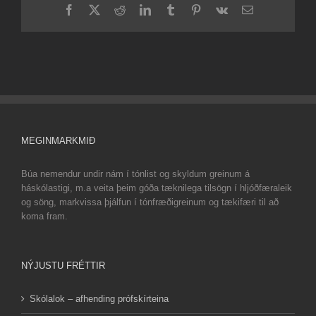
Facebook
X
Reddit
LinkedIn
Tumblr
Pinterest
Vk
Email
MEGINMARKMIÐ
Búa nemendur undir nám í tónlist og skyldum greinum á
háskólastigi, m.a veita þeim góða tæknilega tilsögn í hljóðfæraleik
og söng, markvissa þjálfun í tónfræðigreinum og tækifæri til að
koma fram.
NÝJUSTU FRÉTTIR
Skólalok – afhending prófskírteina