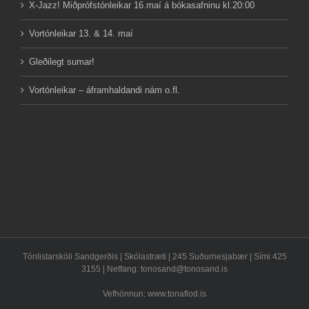
X-Jazz! Miðprófstónleikar 16.maí á bókasafninu kl.20:00
Vortónleikar 13. & 14. maí
Gleðilegt sumar!
Vortónleikar – áframhaldandi nám o.fl.
Tónlistarskóli Sandgerðis | Skólastræti | 245 Suðurnesjabær | Sími 425
3155 | Netfang:
tonosand@tonosand.is
Vefhönnun: www.tonaflod.is