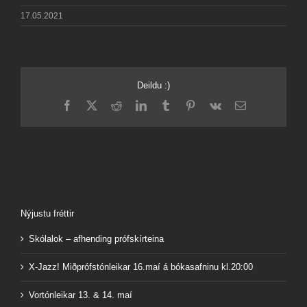
17.05.2021
Deildu :)
Facebook
X
Reddit
LinkedIn
Tumblr
Pinterest
Vk
Email
Nýjustu fréttir
Skólalok – afhending prófskírteina
X-Jazz! Miðprófstónleikar 16.maí á bókasafninu kl.20:00
Vortónleikar 13. & 14. maí