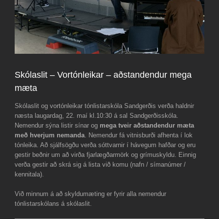
Skólaslit – Vortónleikar – aðstandendur mega
mæta
Skólaslit og vortónleikar tónlistarskóla Sandgerðis verða haldnir
næsta laugardag, 22. maí kl.10:30 á sal Sandgerðisskóla.
Nemendur sýna listir sínar og
mega tveir aðstandendur mæta
með hverjum nemanda
. Nemendur fá vitnisburði afhenta í lok
tónleika. Að sjálfsögðu verða sóttvarnir í hávegum hafðar og eru
gestir beðnir um að virða fjarlægðarmörk og grímuskyldu. Einnig
verða gestir að skrá sig á lista við komu (nafn / símanúmer /
kennitala).
Við minnum á að skyldumæting er fyrir alla nemendur
tónlistarskólans á skólaslit.