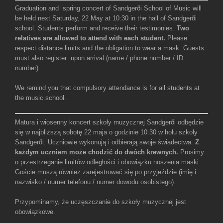
Graduation and spring concert of Sandgerði School of Music will
be held next Saturday, 22 May at 10:30 in the hall of Sandgerði
school. Students perform and receive their testimonies.
Two
relatives are allowed to attend with each student.
Please
respect distance limits and the obligation to wear a mask. Guests
must also register upon arrival (name / phone number / ID
number).
We remind you that compulsory attendance is for all students at
the music school.
Matura i wiosenny koncert szkoły muzycznej Sandgerði odbędzie
się w najbliższą sobotę 22 maja o godzinie 10:30 w holu szkoły
Sandgerði. Uczniowie wykonują i odbierają swoje świadectwa.
Z
każdym uczniem może chodzić do dwóch krewnych.
Prosimy
o przestrzeganie limitów odległości i obowiązku noszenia maski.
Goście muszą również zarejestrować się po przyjeździe (imię i
nazwisko / numer telefonu / numer dowodu osobistego).
Przypominamy, że uczęszczanie do szkoły muzycznej jest
obowiązkowe.