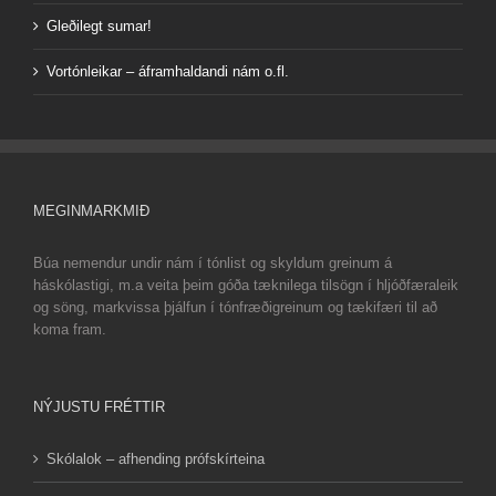
Gleðilegt sumar!
Vortónleikar – áframhaldandi nám o.fl.
MEGINMARKMIÐ
Búa nemendur undir nám í tónlist og skyldum greinum á
háskólastigi, m.a veita þeim góða tæknilega tilsögn í hljóðfæraleik
og söng, markvissa þjálfun í tónfræðigreinum og tækifæri til að
koma fram.
NÝJUSTU FRÉTTIR
Skólalok – afhending prófskírteina