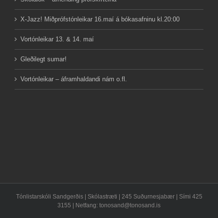
X-Jazz! Miðprófstónleikar 16.maí á bókasafninu kl.20:00
Vortónleikar 13. & 14. maí
Gleðilegt sumar!
Vortónleikar – áframhaldandi nám o.fl.
Tónlistarskóli Sandgerðis | Skólastræti | 245 Suðurnesjabær | Sími 425
3155 | Netfang:
tonosand@tonosand.is