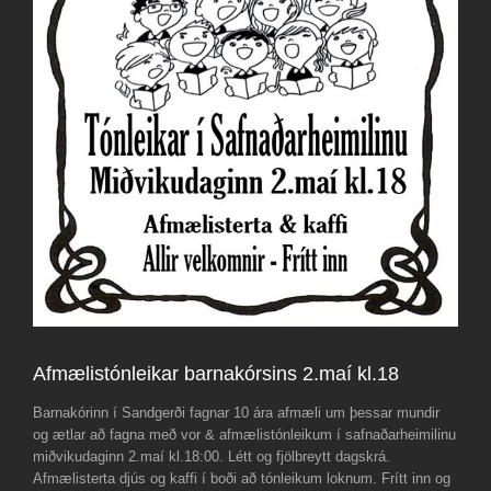
Afmælistónleikar barnakórsins 2.maí kl.18
Barnakórinn í Sandgerði fagnar 10 ára afmæli um þessar mundir
og ætlar að fagna með vor & afmælistónleikum í safnaðarheimilinu
miðvikudaginn 2.maí kl.18:00. Létt og fjölbreytt dagskrá.
Afmælisterta djús og kaffi í boði að tónleikum loknum. Frítt inn og