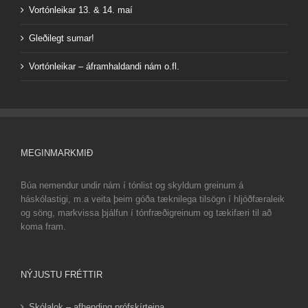
Vortónleikar 13. & 14. maí
Gleðilegt sumar!
Vortónleikar – áframhaldandi nám o.fl.
MEGINMARKMIÐ
Búa nemendur undir nám í tónlist og skyldum greinum á
háskólastigi, m.a veita þeim góða tæknilega tilsögn í hljóðfæraleik
og söng, markvissa þjálfun í tónfræðigreinum og tækifæri til að
koma fram.
NÝJUSTU FRÉTTIR
Skólalok – afhending prófskírteina