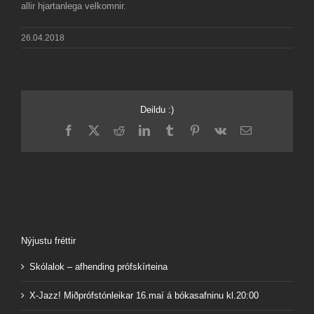
allir hjartanlega velkomnir.
26.04.2018
Deildu :)
Facebook
X
Reddit
LinkedIn
Tumblr
Pinterest
Vk
Email
Nýjustu fréttir
Skólalok – afhending prófskírteina
X-Jazz! Miðprófstónleikar 16.maí á bókasafninu kl.20:00