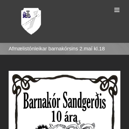
Skip
to
content
Afmælistónleikar barnakórsins 2.maí kl.18
View
Larger
Image