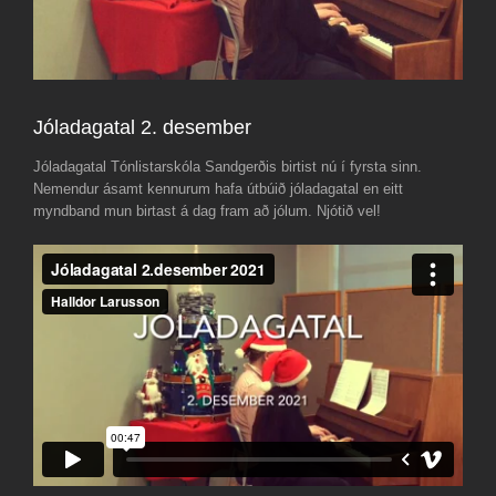
Jóladagatal 2. desember
Jóladagatal Tónlistarskóla Sandgerðis birtist nú í fyrsta sinn.
Nemendur ásamt kennurum hafa útbúið jóladagatal en eitt
myndband mun birtast á dag fram að jólum. Njótið vel!