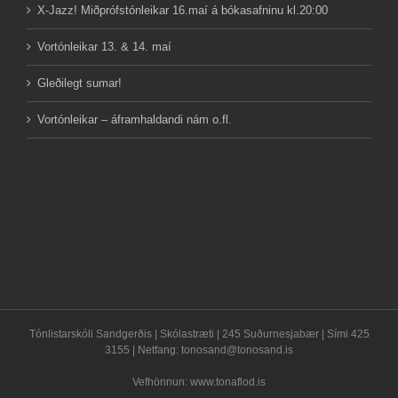
X-Jazz! Miðprófstónleikar 16.maí á bókasafninu kl.20:00
Vortónleikar 13. & 14. maí
Gleðilegt sumar!
Vortónleikar – áframhaldandi nám o.fl.
Tónlistarskóli Sandgerðis | Skólastræti | 245 Suðurnesjabær | Sími 425
3155 | Netfang:
tonosand@tonosand.is
Vefhönnun: www.tonaflod.is