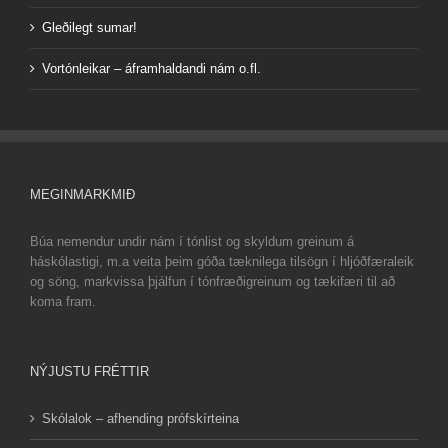
Gleðilegt sumar!
Vortónleikar – áframhaldandi nám o.fl.
MEGINMARKMIÐ
Búa nemendur undir nám í tónlist og skyldum greinum á
háskólastigi, m.a veita þeim góða tæknilega tilsögn í hljóðfæraleik
og söng, markvissa þjálfun í tónfræðigreinum og tækifæri til að
koma fram.
NÝJUSTU FRÉTTIR
Skólalok – afhending prófskírteina