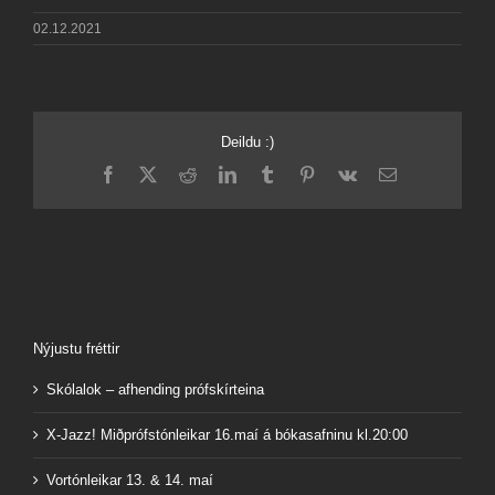
02.12.2021
Deildu :)
Facebook
X
Reddit
LinkedIn
Tumblr
Pinterest
Vk
Email
Nýjustu fréttir
Skólalok – afhending prófskírteina
X-Jazz! Miðprófstónleikar 16.maí á bókasafninu kl.20:00
Vortónleikar 13. & 14. maí