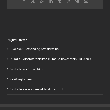
Facebook
X
Reddit
LinkedIn
Tumblr
Pinterest
Vk
Email
Nýjustu fréttir
Skólalok – afhending prófskírteina
X-Jazz! Miðprófstónleikar 16.maí á bókasafninu kl.20:00
Vortónleikar 13. & 14. maí
Gleðilegt sumar!
Vortónleikar – áframhaldandi nám o.fl.