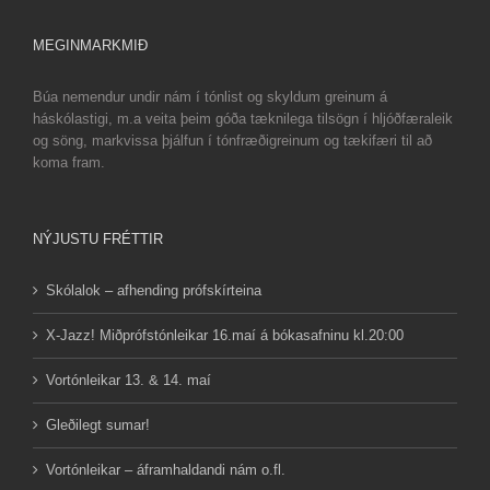
MEGINMARKMIÐ
Búa nemendur undir nám í tónlist og skyldum greinum á
háskólastigi, m.a veita þeim góða tæknilega tilsögn í hljóðfæraleik
og söng, markvissa þjálfun í tónfræðigreinum og tækifæri til að
koma fram.
NÝJUSTU FRÉTTIR
Skólalok – afhending prófskírteina
X-Jazz! Miðprófstónleikar 16.maí á bókasafninu kl.20:00
Vortónleikar 13. & 14. maí
Gleðilegt sumar!
Vortónleikar – áframhaldandi nám o.fl.