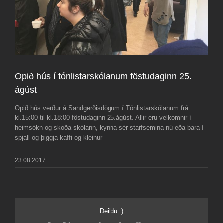
Opið hús í tónlistarskólanum föstudaginn 25.
ágúst
Opið hús verður á Sandgerðisdögum í Tónlistarskólanum frá
kl.15:00 til kl.18:00 föstudaginn 25.ágúst. Allir eru velkomnir í
heimsókn og skoða skólann, kynna sér starfsemina nú eða bara í
spjall og þiggja kaffi og kleinur
23.08.2017
Deildu :)