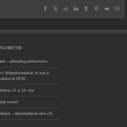
Facebook
X
Reddit
LinkedIn
Tumblr
Pinterest
Vk
Ema
TU FRÉTTIR
lok – afhending prófskírteina
z! Miðprófstónleikar 16.maí á
afninu kl.20:00
nleikar 13. & 14. maí
legt sumar!
nleikar – áframhaldandi nám o.fl.