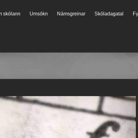
 skólann
Umsókn
Námsgreinar
Skóladagatal
Fy