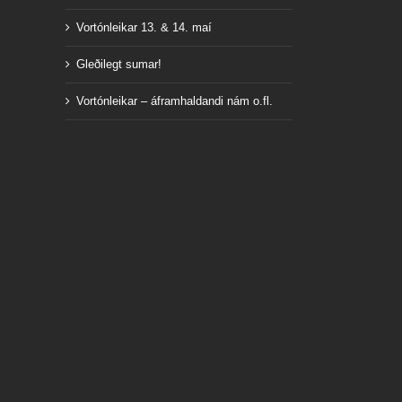
Vortónleikar 13. & 14. maí
Gleðilegt sumar!
Vortónleikar – áframhaldandi nám o.fl.