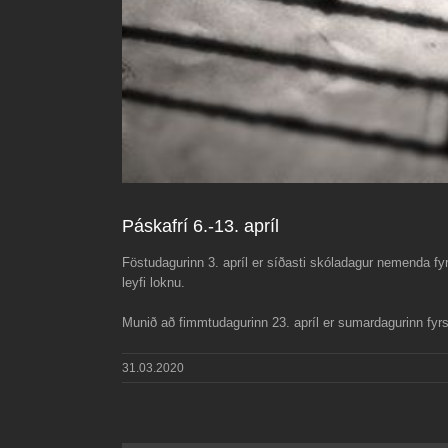
Páskafrí 6.-13. apríl
Föstudagurinn 3. apríl er síðasti skóladagur nemenda fyrir
leyfi loknu.
Munið að fimmtudagurinn 23. apríl er sumardagurinn fyrs
31.03.2020