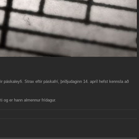
 páskaleyfi. Strax eftir páskafrí, þriðjudaginn 14. apríl hefst kennsla að
ti og er hann almennur frídagur.