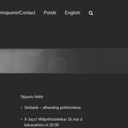
rirspurnir/Contact
Polski
English
Nýjustu fréttir
Skólalok – afhending prófskírteina
X-Jazz! Miðprófstónleikar 16.maí á
bókasafninu kl.20:00