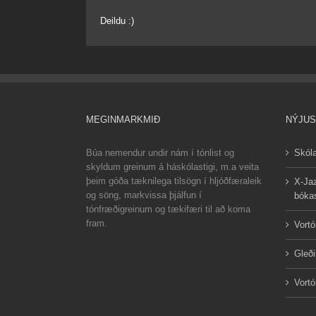
Deildu :)
MEGINMARKMIÐ
NÝJUS
Búa nemendur undir nám í tónlist og
Skóla
skyldum greinum á háskólastigi, m.a veita
þeim góða tæknilega tilsögn í hljóðfæraleik
X-Jaz
og söng, markvissa þjálfun í
bókas
tónfræðigreinum og tækifæri til að koma
fram.
Vortó
Gleði
Vortó