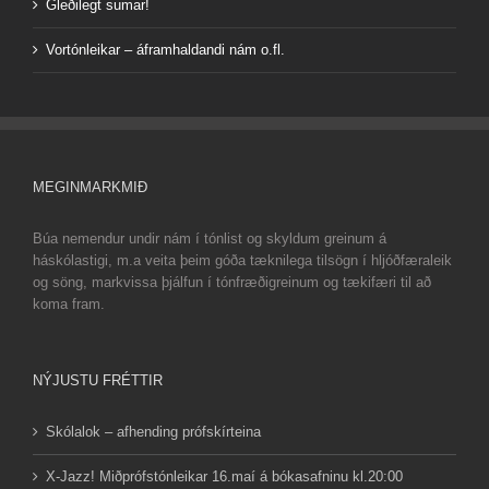
Gleðilegt sumar!
Vortónleikar – áframhaldandi nám o.fl.
MEGINMARKMIÐ
Búa nemendur undir nám í tónlist og skyldum greinum á
háskólastigi, m.a veita þeim góða tæknilega tilsögn í hljóðfæraleik
og söng, markvissa þjálfun í tónfræðigreinum og tækifæri til að
koma fram.
NÝJUSTU FRÉTTIR
Skólalok – afhending prófskírteina
X-Jazz! Miðprófstónleikar 16.maí á bókasafninu kl.20:00