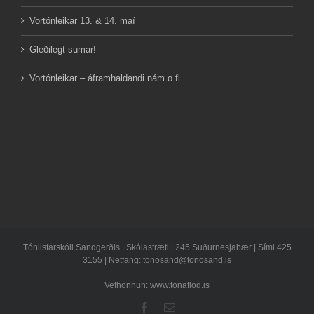
Vortónleikar 13. & 14. maí
Gleðilegt sumar!
Vortónleikar – áframhaldandi nám o.fl.
Tónlistarskóli Sandgerðis | Skólastræti | 245 Suðurnesjabær | Sími 425
3155 | Netfang:
tonosand@tonosand.is
Vefhönnun: www.tonaflod.is
Facebook
Email