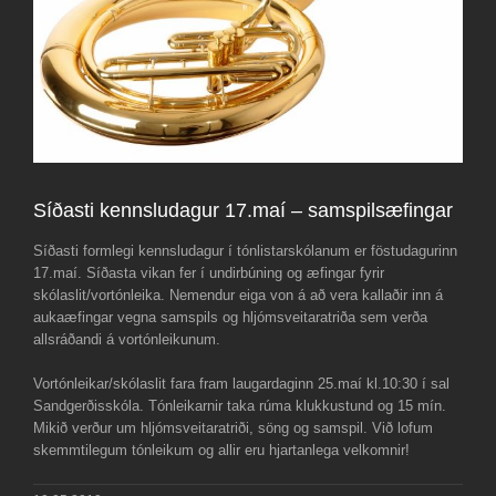
Síðasti kennsludagur 17.maí – samspilsæfingar
Síðasti formlegi kennsludagur í tónlistarskólanum er föstudagurinn
17.maí. Síðasta vikan fer í undirbúning og æfingar fyrir
skólaslit/vortónleika. Nemendur eiga von á að vera kallaðir inn á
aukaæfingar vegna samspils og hljómsveitaratriða sem verða
allsráðandi á vortónleikunum.
Vortónleikar/skólaslit fara fram laugardaginn 25.maí kl.10:30 í sal
Sandgerðisskóla. Tónleikarnir taka rúma klukkustund og 15 mín.
Mikið verður um hljómsveitaratriði, söng og samspil. Við lofum
skemmtilegum tónleikum og allir eru hjartanlega velkomnir!