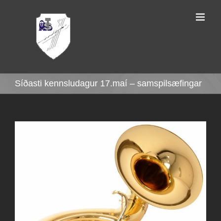
Skip
to
content
Síðasti kennsludagur 17.maí – samspilsæfingar
View
Larger
Image