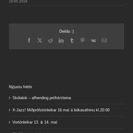
10.05.2019
Deildu :)
Facebook
X
Reddit
LinkedIn
Tumblr
Pinterest
Vk
Email
Nýjustu fréttir
Skólalok – afhending prófskírteina
X-Jazz! Miðprófstónleikar 16.maí á bókasafninu kl.20:00
Vortónleikar 13. & 14. maí